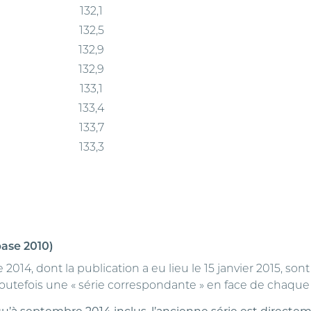
132,1
132,5
132,9
132,9
133,1
133,4
133,7
133,3
base 2010)
 2014, dont la publication a eu lieu le 15 janvier 2015, so
tefois une « série correspondante » en face de chaque « sé