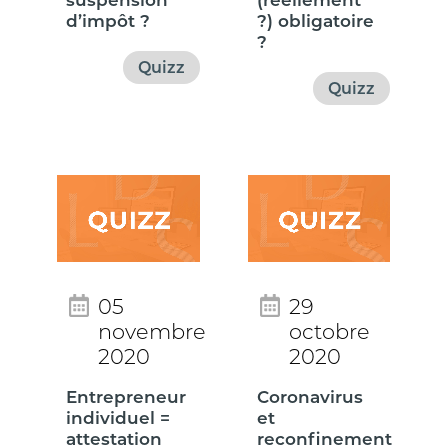
suspension
(réellement
d’impôt ?
?) obligatoire
?
Quizz
Quizz
05
29
novembre
octobre
2020
2020
Entrepreneur
Coronavirus
individuel =
et
attestation
reconfinement