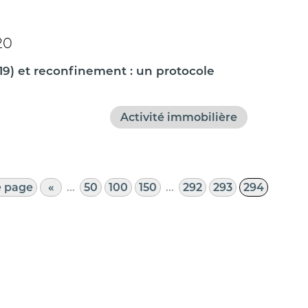
20
19) et reconfinement : un protocole
Activité immobilière
e page
«
…
50
100
150
…
292
293
294