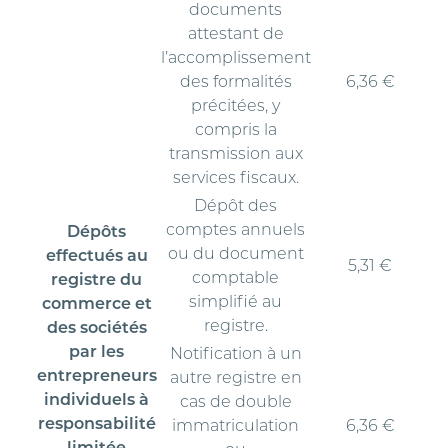
documents
attestant de
l’accomplissement
des formalités
6,36 €
précitées, y
compris la
transmission aux
services fiscaux.
Dépôt des
comptes annuels
Dépôts
ou du document
effectués au
5,31 €
comptable
registre du
simplifié au
commerce et
registre.
des sociétés
par les
Notification à un
entrepreneurs
autre registre en
individuels à
cas de double
responsabilité
immatriculation
6,36 €
limitée